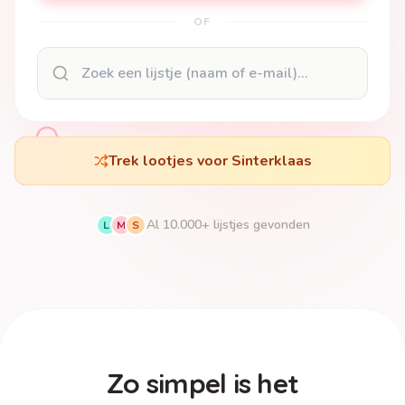
OF
Trek lootjes voor Sinterklaas
Al 10.000+ lijstjes gevonden
L
M
S
Zo simpel is het